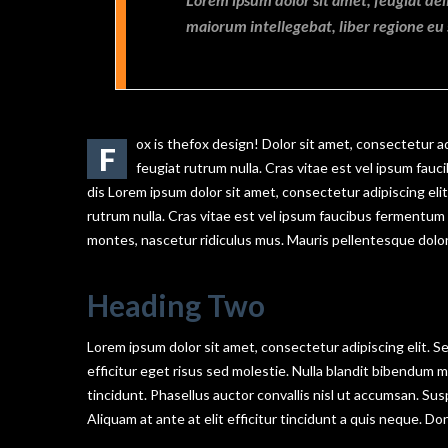
maiorum intellegebat, liber regione eu 
ox is thefox design! Dolor sit amet, consectetur ad
F
feugiat rutrum nulla. Cras vitae est vel ipsum fau
dis Lorem ipsum dolor sit amet, consectetur adipiscing eli
rutrum nulla. Cras vitae est vel ipsum faucibus fermentum 
montes, nascetur ridiculus mus. Mauris pellentesque dolor
Heading Two
Lorem ipsum dolor sit amet, consectetur adipiscing elit. S
efficitur eget risus sed molestie. Nulla blandit bibendum met
tincidunt. Phasellus auctor convallis nisl ut accumsan. Sus
Aliquam at ante at elit efficitur tincidunt a quis neque. D