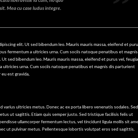
sit. Mea cu case ludus integre.
ipiscing elit. Ut sed bibendum leo. Mauris mauris massa, eleifend et puru
cibus fermentum a ultricies urna. Cum sociis natoque penatibus et magnis
t. Ut sed bibendum leo. Mauris mauris massa, eleifend et purus vel, feugia
a ultricies urna. Cum sociis natoque penatibus et magnis dis parturient
 eu est gravida,
ed varius ultricies metus. Donec ac ex porta libero venenatis sodales. Sed
us ut sagittis. Etiam quis semper justo. Sed tristique facilisis felis ut
pendisse ullamcorper fermentum lectus, vel tincidunt ligula mollis sit ame
onec ut pulvinar metus. Pellentesque lobortis volutpat eros sed sagittis.