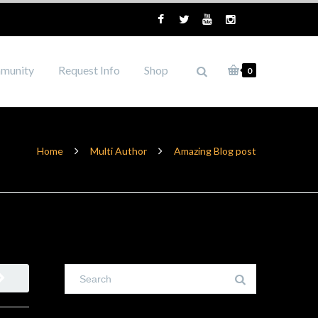
munity
Request Info
Shop
0
Home
Multi Author
Amazing Blog post