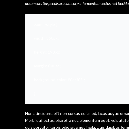
accumsan. Suspendisse ullamcorper fermentum lectus, vel tincidunt
.some-style {
width: 850px;
height: 190px;
margin: 0 auto;
background-color: #0ecf0f1;
}
Nunc tincidunt, elit non cursus euismod, lacus augue ornar
Morbi dui lectus, pharetra nec elementum eget, vulputate u
quis porttitor turpis odio sit amet ligula. Duis dapibus fe