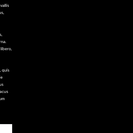
vallis
us,
s,
rna.
libero,
, quis
ie
tus
lacus
tum