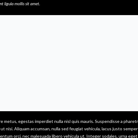
 ligula mollis sit amet
.
e metus, egestas imperdiet nulla nisl quis mauris. Suspendisse a pharetr
t nisi. Aliquam accumsan, nulla sed feugiat vehicula, lacus justo semper 
rmentum orci, nec malesuada libero vehicula ut. Integer sodales, urna eget