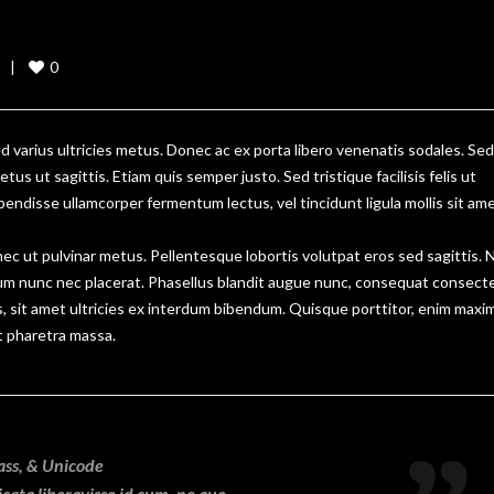
0
 |    
ed varius ultricies metus. Donec ac ex porta libero venenatis sodales. Sed
us ut sagittis. Etiam quis semper justo. Sed tristique facilisis felis ut
pendisse ullamcorper fermentum lectus, vel tincidunt ligula mollis sit ame
onec ut pulvinar metus. Pellentesque lobortis volutpat eros sed sagittis.
lum nunc nec placerat. Phasellus blandit augue nunc, consequat consect
 sit amet ultricies ex interdum bibendum. Quisque porttitor, enim maxi
lit pharetra massa.
ass, & Unicode
icata liberavisse id cum, no quo