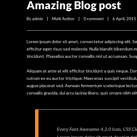
Amazing Blog post
By 
admin
    |    
Multi Author
    |    
0 comment
    |    6 April, 2015   
Lorem ipsum dolor sit amet, consectetur adipiscing elit. S
efficitur eget risus sed molestie. Nulla blandit bibendum met
tincidunt. Phasellus auctor convallis nisl ut accumsan. Sus
Aliquam at ante at elit efficitur tincidunt a quis neque. D
rutrum ex eu auctor tristique. Maecenas suscipit vestibu
augue placerat sed. Aenean fermentum scelerisque lectus,
convallis gravida, dui arcu lacinia libero, quis ornare nibh e
Every Font Awesome 4.2.0 Icon, CSS Cl
Lorem ipsum dolor sit amet, feugiat del