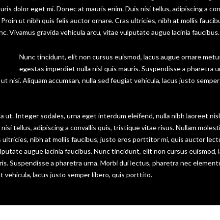
uris dolor eget mi. Donec at mauris enim. Duis nisi tellus, adipiscing a con
 Proin ut nibh quis felis auctor ornare. Cras ultricies, nibh at mollis faucib
unc. Vivamus gravida vehicula arcu, vitae vulputate augue lacinia faucibus.
Nunc tincidunt, elit non cursus euismod, lacus augue ornare metu
egestas imperdiet nulla nisl quis mauris. Suspendisse a pharetra u
t nisi. Aliquam accumsan, nulla sed feugiat vehicula, lacus justo semper 
ut. Integer sodales, urna eget interdum eleifend, nulla nibh laoreet nisl
si tellus, adipiscing a convallis quis, tristique vitae risus. Nullam molest
 ultricies, nibh at mollis faucibus, justo eros porttitor mi, quis auctor lec
lputate augue lacinia faucibus. Nunc tincidunt, elit non cursus euismod, 
ris. Suspendisse a pharetra urna. Morbi dui lectus, pharetra nec elemen
 vehicula, lacus justo semper libero, quis porttito.