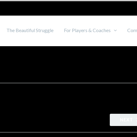
The Beautiful Struggle
For Players & Coaches
Com
NEXT